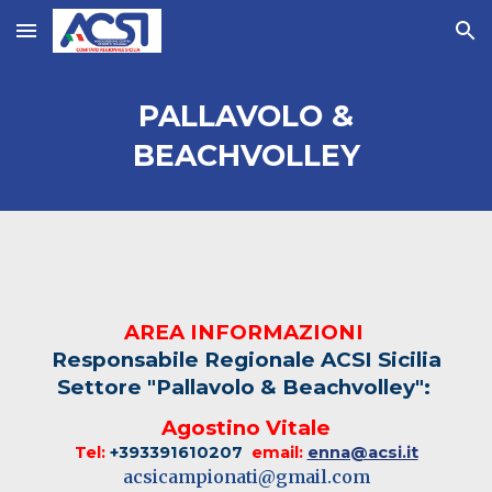
Skip to main content
Skip to navigation
PALLAVOLO &
BEACHVOLLEY
AREA INFORMAZIONI
Responsabile Regionale ACSI Sicilia
Settore "Pallavolo & Beachvolley":
Agostino Vitale
Tel:
+393391610207
email:
enna@acsi.it
acsicampionati@gmail.com